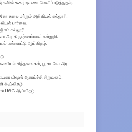
தர்களின் உணர்வுகளை வெளிப்படுத்துதல்,
ச.கோ கலை மற்றும் அறிவியல் கல்லூரி.
ிவியல் பார்வை.
ஜிஎம் கல்லூரி.
ா கோ அர கிருஷ்ணம்மாள் கல்லூரி.
ியல் பன்னாட்டு ஆய்விதழ்.
டு.
ல் உளவியல் சிந்தனைகள், பூ சா கோ அர
ிநாயகா மிஷன் ஆராய்ச்சி நிறுவனம்.
கி ஆய்விதழ்.
ுனல் UGC ஆய்விதழ்.