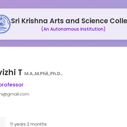
Sri Krishna Arts and Science Coll
(An Autonomous Institution)
vizhi T
M.A.,M.Phil.,Ph.D.,
professor
zhi@gmail.com
11 years 2 months